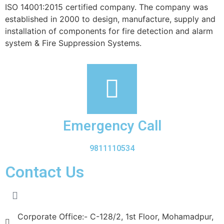
ISO 14001:2015 certified company. The company was
established in 2000 to design, manufacture, supply and
installation of components for fire detection and alarm
system & Fire Suppression Systems.
Emergency Call
9811110534
Contact Us
Corporate Office:- C-128/2, 1st Floor, Mohamadpur,