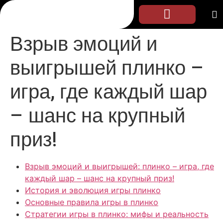
Взрыв эмоций и
выигрышей плинко –
игра, где каждый шар
– шанс на крупный
приз!
Взрыв эмоций и выигрышей: плинко – игра, где
каждый шар – шанс на крупный приз!
История и эволюция игры плинко
Основные правила игры в плинко
Стратегии игры в плинко: мифы и реальность