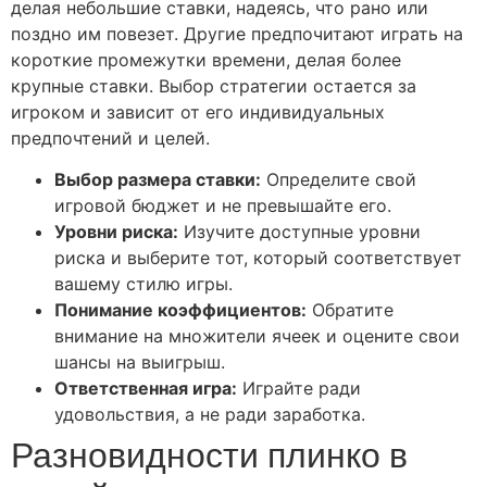
делая небольшие ставки, надеясь, что рано или
поздно им повезет. Другие предпочитают играть на
короткие промежутки времени, делая более
крупные ставки. Выбор стратегии остается за
игроком и зависит от его индивидуальных
предпочтений и целей.
Выбор размера ставки:
Определите свой
игровой бюджет и не превышайте его.
Уровни риска:
Изучите доступные уровни
риска и выберите тот, который соответствует
вашему стилю игры.
Понимание коэффициентов:
Обратите
внимание на множители ячеек и оцените свои
шансы на выигрыш.
Ответственная игра:
Играйте ради
удовольствия, а не ради заработка.
Разновидности плинко в