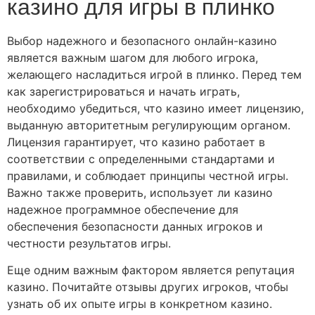
казино для игры в плинко
Выбор надежного и безопасного онлайн-казино
является важным шагом для любого игрока,
желающего насладиться игрой в плинко. Перед тем
как зарегистрироваться и начать играть,
необходимо убедиться, что казино имеет лицензию,
выданную авторитетным регулирующим органом.
Лицензия гарантирует, что казино работает в
соответствии с определенными стандартами и
правилами, и соблюдает принципы честной игры.
Важно также проверить, использует ли казино
надежное программное обеспечение для
обеспечения безопасности данных игроков и
честности результатов игры.
Еще одним важным фактором является репутация
казино. Почитайте отзывы других игроков, чтобы
узнать об их опыте игры в конкретном казино.