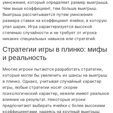
умножения, который определяет размер выигрыша.
Чем выше коэффициент, тем больше выигрыш.
Выигрыш рассчитывается путем умножения
размера ставки на коэффициент ячейки, в которую
упал шарик. Игра характеризуется высокой
степенью случайности и не требует от игрока
никаких специальных навыков или стратегий.
Стратегии игры в плинко: мифы
и реальность
Многие игроки пытаются разработать стратегии,
которые могли бы увеличить их шансы на выигрыш
в плинко. Однако, учитывая случайный характер
игры, любые стратегии носят скорее
психологический характер, нежели имеют реальное
влияние на результат. Некоторые игроки
предпочитают выбирать ячейки с более высокими
коэффициентами, надеясь на крупный выигрыш,