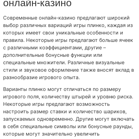
онлайн-казино
Современные онлайн-казино предлагают широкий
выбор различных вариаций игры плинко, каждая из
которых имеет свои уникальные особенности и
правила. Некоторые игры предлагают больше ячеек
с различными коэффициентами, другие –
дополнительные бонусные функции или
специальные множители. Различные визуальные
стили и звуковое оформление также вносят вклад в
разнообразие игрового опыта.
Варианты плинко могут отличаться по размеру
игрового поля, количеству штырей и уровню риска.
Некоторые игры предлагают возможность
настроить размер ставки и количество шариков,
запускаемых одновременно. Другие могут включать
в себя специальные символы или бонусные раунды,
которые могут значительно увеличить