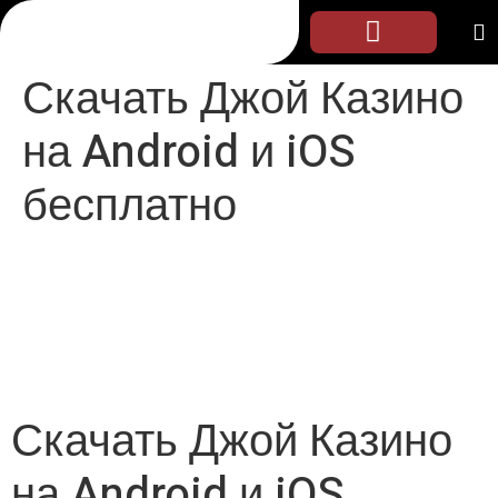
Скачать Джой Казино
на Android и iOS
бесплатно
Скачать Джой Казино
на Android и iOS