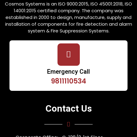
Cosmos Systems is an ISO 9000:2015, ISO 45001:2018, ISO
14001:2015 certified company. The company was
established in 2000 to design, manufacture, supply and
installation of components for fire detection and alarm
system & Fire Suppression Systems.
Emergency Call
9811110534
Contact Us