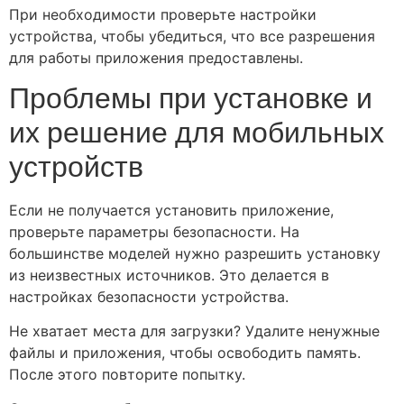
При необходимости проверьте настройки
устройства, чтобы убедиться, что все разрешения
для работы приложения предоставлены.
Проблемы при установке и
их решение для мобильных
устройств
Если не получается установить приложение,
проверьте параметры безопасности. На
большинстве моделей нужно разрешить установку
из неизвестных источников. Это делается в
настройках безопасности устройства.
Не хватает места для загрузки? Удалите ненужные
файлы и приложения, чтобы освободить память.
После этого повторите попытку.