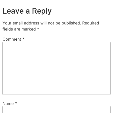
Leave a Reply
Your email address will not be published.
Required
fields are marked
*
Comment
*
Name
*