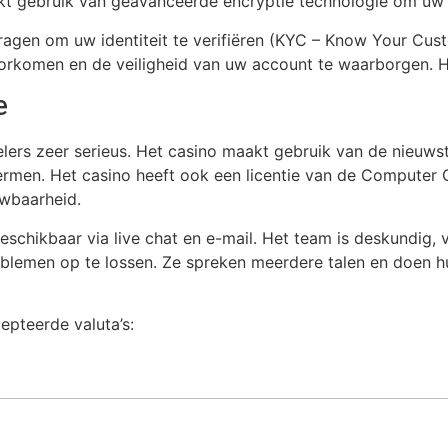
t gebruik van geavanceerde encryptie technologie om uw 
agen om uw identiteit te verifiëren (KYC – Know Your Cust
orkomen en de veiligheid van uw account te waarborgen. He
e
pelers zeer serieus. Het casino maakt gebruik van de nieuw
hermen. Het casino heeft ook een licentie van de Computer
uwbaarheid.
eschikbaar via live chat en e-mail. Het team is deskundig, 
lemen op te lossen. Ze spreken meerdere talen en doen h
epteerde valuta’s: