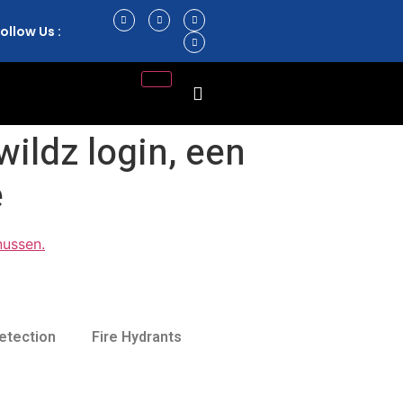
ollow Us :
wildz login, een
e
nussen.
etection
Fire Hydrants