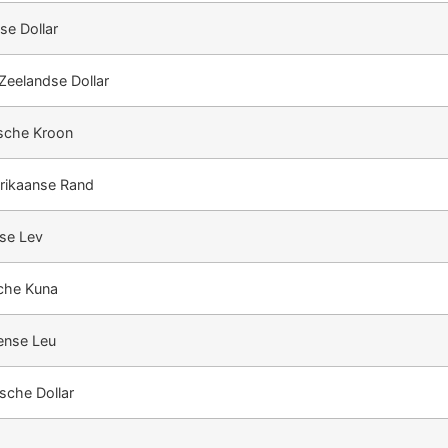
e Dollar
eelandse Dollar
ische Kroon
rikaanse Rand
se Lev
che Kuna
nse Leu
ische Dollar