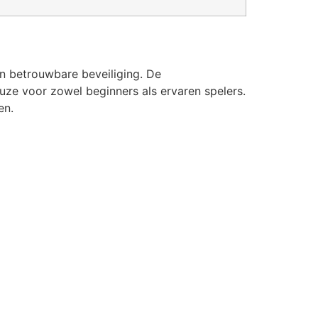
en betrouwbare beveiliging. De
euze voor zowel beginners als ervaren spelers.
en.