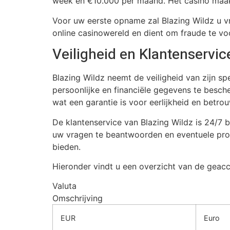
week en €10.000 per maand. Het casino maak
Voor uw eerste opname zal Blazing Wildz u vr
online casinowereld en dient om fraude te vo
Veiligheid en Klantenservic
Blazing Wildz neemt de veiligheid van zijn s
persoonlijke en financiële gegevens te besc
wat een garantie is voor eerlijkheid en betro
De klantenservice van Blazing Wildz is 24/7 b
uw vragen te beantwoorden en eventuele prob
bieden.
Hieronder vindt u een overzicht van de geacc
Valuta
Omschrijving
EUR
Euro