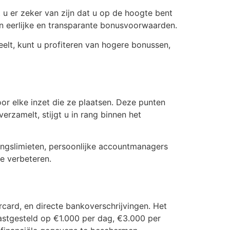
u er zeker van zijn dat u op de hoogte bent
jn eerlijke en transparante bonusvoorwaarden.
eelt, kunt u profiteren van hogere bonussen,
or elke inzet die ze plaatsen. Deze punten
rzamelt, stijgt u in rang binnen het
rtingslimieten, persoonlijke accountmanagers
e verbeteren.
card, en directe bankoverschrijvingen. Het
astgesteld op €1.000 per dag, €3.000 per