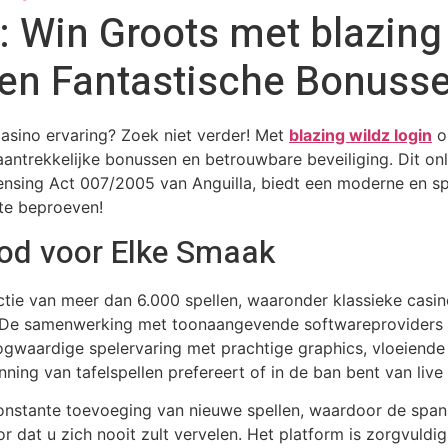
: Win Groots met blazing 
en Fantastische Bonusse
asino ervaring? Zoek niet verder! Met
blazing wildz login
o
aantrekkelijke bonussen en betrouwbare beveiliging. Dit onl
nsing Act 007/2005 van Anguilla, biedt een moderne en s
 te beproeven!
bod voor Elke Smaak
tie van meer dan 6.000 spellen, waaronder klassieke casin
De samenwerking met toonaangevende softwareproviders z
aardige spelervaring met prachtige graphics, vloeiende ga
ning van tafelspellen prefereert of in de ban bent van live c
 constante toevoeging van nieuwe spellen, waardoor de sp
oor dat u zich nooit zult vervelen. Het platform is zorgvul