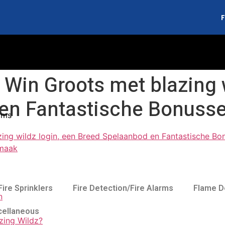
F
 Win Groots met blazing 
en Fantastische Bonuss
arms
zing wildz login, een Breed Spelaanbod en Fantastische Bo
Smaak
Fire Sprinklers
Fire Detection/Fire Alarms
Flame D
n
cellaneous
zing Wildz?