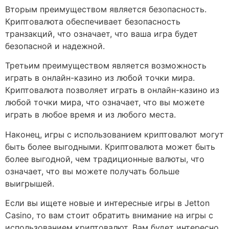
Вторым преимуществом является безопасность.
Криптовалюта обеспечивает безопасность
транзакций, что означает, что ваша игра будет
безопасной и надежной.
Третьим преимуществом является возможность
играть в онлайн-казино из любой точки мира.
Криптовалюта позволяет играть в онлайн-казино из
любой точки мира, что означает, что вы можете
играть в любое время и из любого места.
Наконец, игры с использованием криптовалют могут
быть более выгодными. Криптовалюта может быть
более выгодной, чем традиционные валюты, что
означает, что вы можете получать больше
выигрышей.
Если вы ищете новые и интересные игры в Jetton
Casino, то вам стоит обратить внимание на игры с
использованием криптовалют. Вам будет интересно,