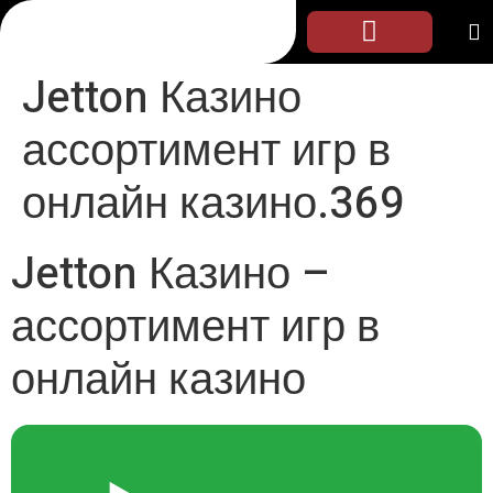
Jetton Казино
ассортимент игр в
онлайн казино.369
Jetton Казино –
ассортимент игр в
онлайн казино