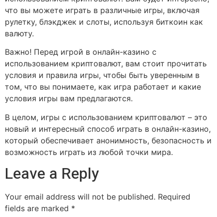
что вы можете играть в различные игры, включая
рулетку, блэкджек и слоты, используя биткоин как
валюту.
Важно! Перед игрой в онлайн-казино с
использованием криптовалют, вам стоит прочитать
условия и правила игры, чтобы быть уверенным в
том, что вы понимаете, как игра работает и какие
условия игры вам предлагаются.
В целом, игры с использованием криптовалют – это
новый и интересный способ играть в онлайн-казино,
который обеспечивает анонимность, безопасность и
возможность играть из любой точки мира.
Leave a Reply
Your email address will not be published.
Required
fields are marked
*