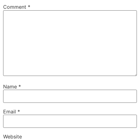
Comment
*
Name
*
Email
*
Website