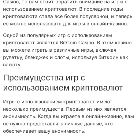
Casino, то вам стоит обратить внимание на игры с
использованием криптовалют. В последние годы
криптовалюта стала все более популярной, и теперь
ее можно использовать для игры в онлайн-казино.
Одной из популярных игр с использованием
криптовалют является BitCoin Casino. В этом казино
вы можете играть в различные игры, включая
рулетку, блэкджек и слоты, используя биткоин как
валюту.
Преимущества игр с
использованием криптовалют
Игры с использованием криптовалют имеют
несколько преимуществ. Первым из них является
анонимность. Когда вы играете в онлайн-казино, вам
не нужно предоставлять личные данные, что
обеспечивает вашу анонимность.