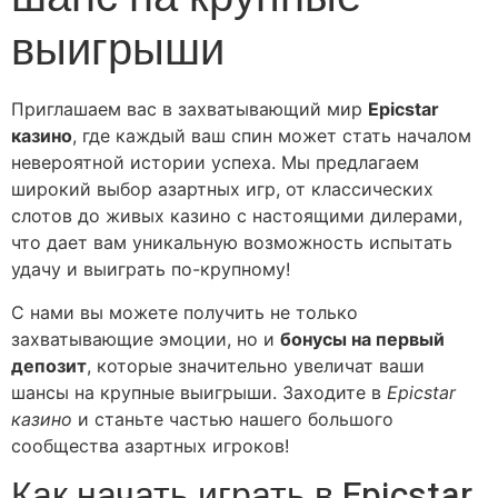
выигрыши
Приглашаем вас в захватывающий мир
Epicstar
казино
, где каждый ваш спин может стать началом
невероятной истории успеха. Мы предлагаем
широкий выбор азартных игр, от классических
слотов до живых казино с настоящими дилерами,
что дает вам уникальную возможность испытать
удачу и выиграть по-крупному!
С нами вы можете получить не только
захватывающие эмоции, но и
бонусы на первый
депозит
, которые значительно увеличат ваши
шансы на крупные выигрыши. Заходите в
Epicstar
казино
и станьте частью нашего большого
сообщества азартных игроков!
Как начать играть в Epicstar