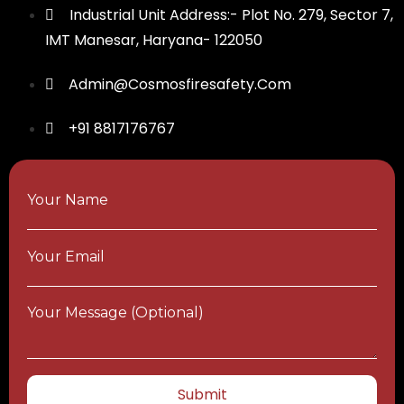
Industrial Unit Address:- Plot No. 279, Sector 7,
IMT Manesar, Haryana- 122050
Admin@cosmosfiresafety.com
+91 8817176767
Your Name
Your Email
Your Message (optional)