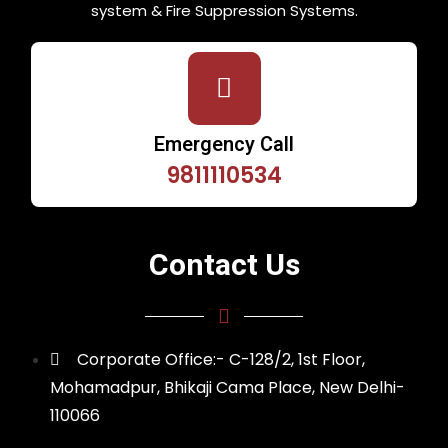
system & Fire Suppression Systems.
Emergency Call
9811110534
Contact Us
Corporate Office:- C-128/2, 1st Floor,
Mohamadpur, Bhikaji Cama Place, New Delhi-
110066