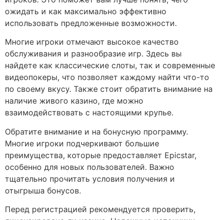
ожидать и как максимально эффективно
использовать предложенные возможности.
Многие игроки отмечают высокое качество
обслуживания и разнообразие игр. Здесь вы
найдете как классические слоты, так и современные
видеопокеры, что позволяет каждому найти что-то
по своему вкусу. Также стоит обратить внимание на
наличие живого казино, где можно
взаимодействовать с настоящими крупье.
Обратите внимание и на бонусную программу.
Многие игроки подчеркивают большие
преимущества, которые предоставляет Epicstar,
особенно для новых пользователей. Важно
тщательно прочитать условия получения и
отыгрыша бонусов.
Перед регистрацией рекомендуется проверить,