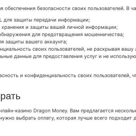
я обеспечения безопасности своих пользователей. В ча
L для защиты передачи информации;
 хранения и защиты вашей личной информации;
обнаружения для предотвращения мошенничества;
я защиты вашего аккаунта;
нциальность своих пользователей, не раскрывая вашу
ьные данные для предоставления услуг и не использу
асность и конфиденциальность своих пользователей, ч
брать
нлайн-казино Dragon Money. Вам предлагается несколь
 нужно выбрать оплату, которая лучше всего подходит д