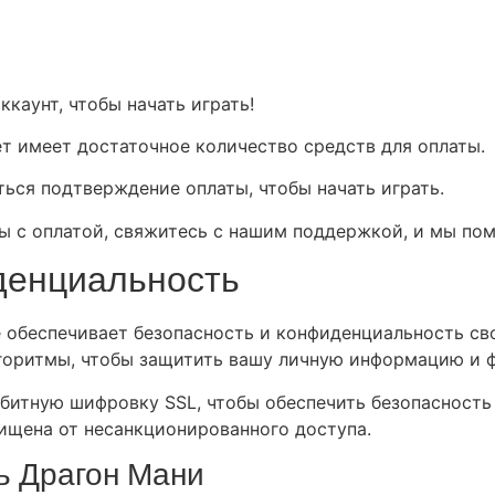
каунт, чтобы начать играть!
ет имеет достаточное количество средств для оплаты.
ься подтверждение оплаты, чтобы начать играть.
мы с оплатой, свяжитесь с нашим поддержкой, и мы по
денциальность
е обеспечивает безопасность и конфиденциальность сво
горитмы, чтобы защитить вашу личную информацию и 
-битную шифровку SSL, чтобы обеспечить безопасност
ищена от несанкционированного доступа.
ь Драгон Мани