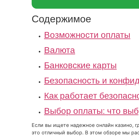
Содержимое
Возможности оплаты
Валюта
Банковские карты
Безопасность и конфи
Как работает безопасн
Выбор оплаты: что выб
Если вы ищете надежное онлайн казино, 
это отличный выбор. В этом обзоре мы ра