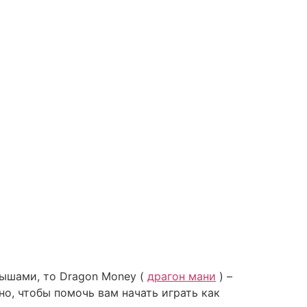
рышами, то Dragon Money (
драгон мани
) –
о, чтобы помочь вам начать играть как