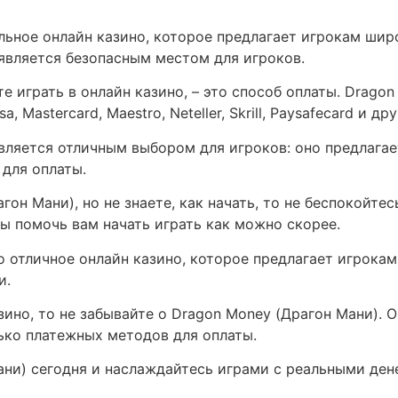
льное онлайн казино, которое предлагает игрокам шир
 является безопасным местом для игроков.
е играть в онлайн казино, – это способ оплаты. Drago
Mastercard, Maestro, Neteller, Skrill, Paysafecard и дру
вляется отличным выбором для игроков: оно предлагае
для оплаты.
гон Мани), но не знаете, как начать, то не беспокойте
бы помочь вам начать играть как можно скорее.
то отличное онлайн казино, которое предлагает игрока
и.
азино, то не забывайте о Dragon Money (Драгон Мани).
лько платежных методов для оплаты.
Мани) сегодня и наслаждайтесь играми с реальными д