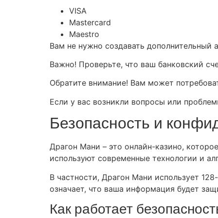
VISA
Mastercard
Maestro
Вам не нужно создавать дополнительный ак
Важно! Проверьте, что ваш банковский сч
Обратите внимание! Вам может потребоват
Если у вас возникли вопросы или пробле
Безопасность и конфи
Драгон Мани – это онлайн-казино, которо
используют современные технологии и ал
В частности, Драгон Мани использует 128
означает, что ваша информация будет защ
Как работает безопасност