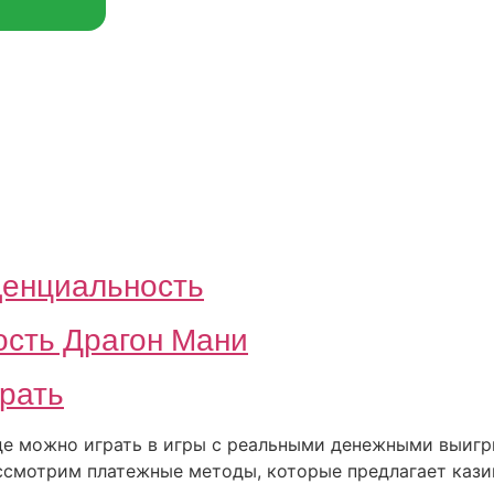
денциальность
ость Драгон Мани
рать
где можно играть в игры с реальными денежными выиг
ссмотрим платежные методы, которые предлагает казин