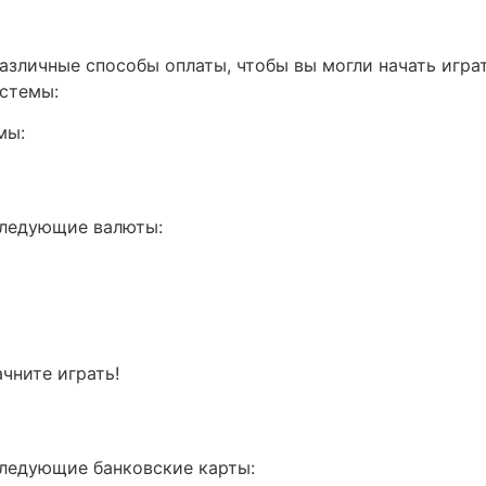
азличные способы оплаты, чтобы вы могли начать игр
стемы:
мы:
следующие валюты:
ачните играть!
следующие банковские карты: