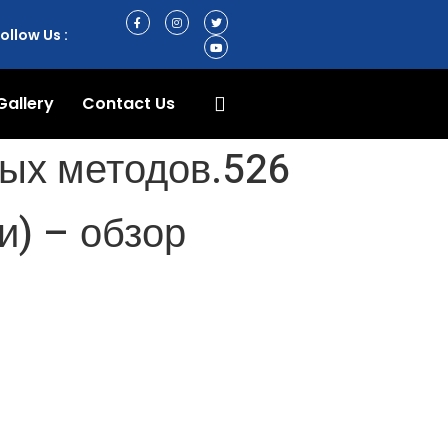
ollow Us :
Gallery
Contact Us
ых методов.526
и) – обзор